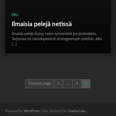
PELI
Ilmaisia pelejä netissä
Ilmaisia pelejä löytyy netin syövereistä jos jonkinlaista.
Tarjontaa on taistelupeleistä strategisempiin peleihin, eikä
[…]
Previous page
1
…
3
4
Powered by
WordPress
. Caos designed by
Quema Labs
.