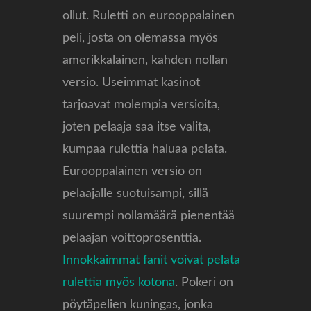
ollut. Ruletti on eurooppalainen
peli, josta on olemassa myös
amerikkalainen, kahden nollan
versio. Useimmat kasinot
tarjoavat molempia versioita,
joten pelaaja saa itse valita,
kumpaa rulettia haluaa pelata.
Eurooppalainen versio on
pelaajalle suotuisampi, sillä
suurempi nollamäärä pienentää
pelaajan voittoprosenttia.
Innokkaimmat fanit voivat pelata
rulettia myös kotona
.
Pokeri on
pöytäpelien kuningas, jonka