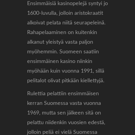
Ensimmäisiä kasinopelejä syntyi jo
1600-luvulla, jolloin aristokraatit
alkoivat pelata niitä seurapeleinä.
Rahapelaaminen on kuitenkin
alkanut yleistyä vasta paljon
myöhemmin. Suomeen saatiin
ensimmäinen kasino niinkin
myöhään kuin vuonna 1991, sillä
pelitalot olivat pitkään kiellettyjä.
Rulettia pelattiin ensimmäisen
kerran Suomessa vasta vuonna
1969, mutta sen jälkeen sitä on
pelattu niidenkin vuosien edestä,
jolloin peliä ei vielä Suomessa